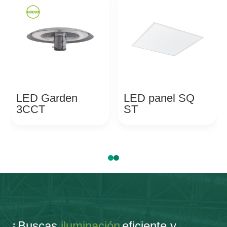
LED Garden
LED panel SQ
3CCT
ST
¿Buscas
iluminación
eficiente y