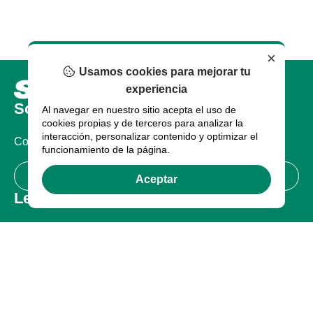
×
Usamos cookies para mejorar tu
experiencia
Sobre nosotros
Al navegar en nuestro sitio acepta el uso de
cookies propias y de terceros para analizar la
interacción, personalizar contenido y optimizar el
Compañia
funcionamiento de la página.
Certificaciones
Aceptar
Legal
Términos de uso
Política de Privacidad
Garantía