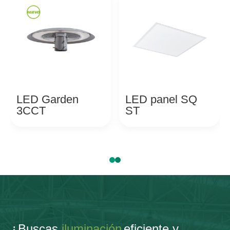
LED Garden
LED panel SQ
3CCT
ST
¿Buscas
iluminación
eficiente y