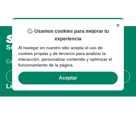
×
Usamos cookies para mejorar tu
experiencia
Sobre nosotros
Al navegar en nuestro sitio acepta el uso de
cookies propias y de terceros para analizar la
interacción, personalizar contenido y optimizar el
Compañia
funcionamiento de la página.
Certificaciones
Aceptar
Legal
Términos de uso
Política de Privacidad
Garantía