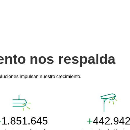
ento nos respalda
oluciones impulsan nuestro crecimiento.
+
2.500.000
+
511.00