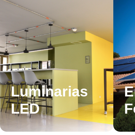
Luminarias
E
LED
F