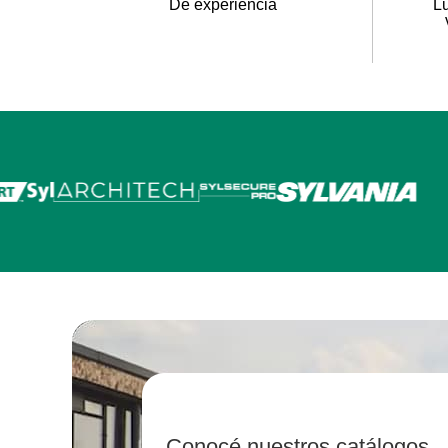
De experiencia
Lu
Conocé nuestros catálogos