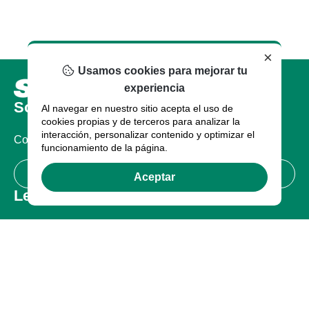
×
Usamos cookies para mejorar tu
experiencia
Sobre nosotros
Al navegar en nuestro sitio acepta el uso de
cookies propias y de terceros para analizar la
interacción, personalizar contenido y optimizar el
Compañia
funcionamiento de la página.
Certificaciones
Aceptar
Legal
Términos de uso
Política de Privacidad
Garantía