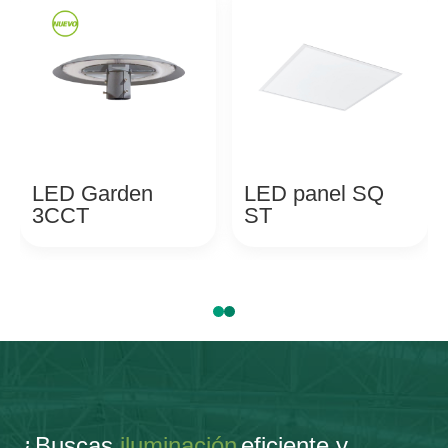
LED Garden
LED panel SQ
3CCT
ST
¿Buscas
iluminación
eficiente y