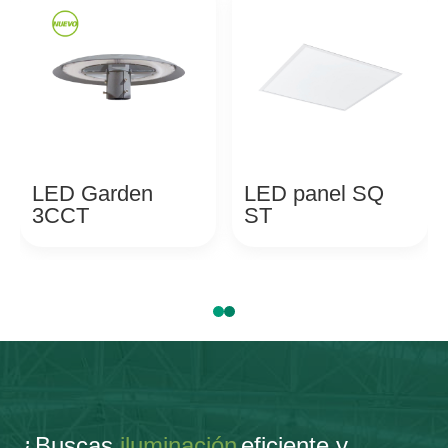
LED Garden
LED panel SQ
3CCT
ST
¿Buscas
iluminación
eficiente y