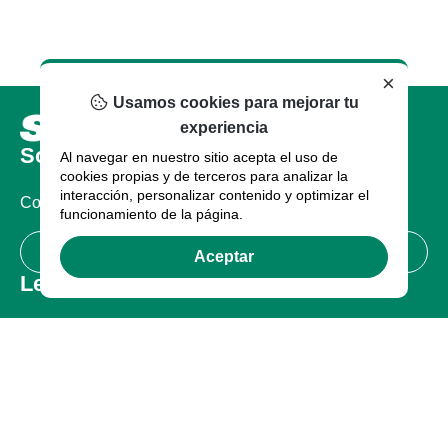
×
Usamos cookies para mejorar tu
experiencia
Sobre nosotros
Al navegar en nuestro sitio acepta el uso de
cookies propias y de terceros para analizar la
interacción, personalizar contenido y optimizar el
Compañia
funcionamiento de la página.
Certificaciones
Aceptar
Legal
Términos de uso
Política de Privacidad
Garantía