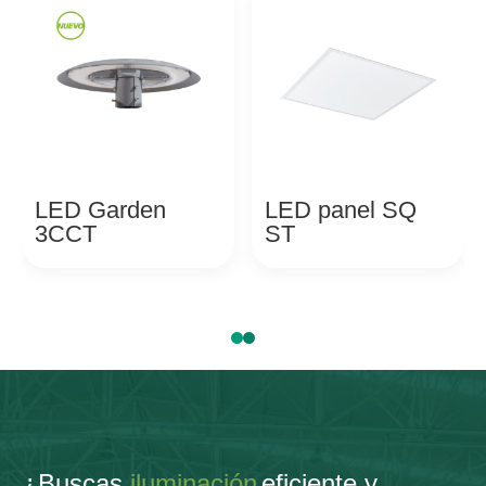
LED Garden
LED panel SQ
3CCT
ST
¿Buscas
iluminación
eficiente y