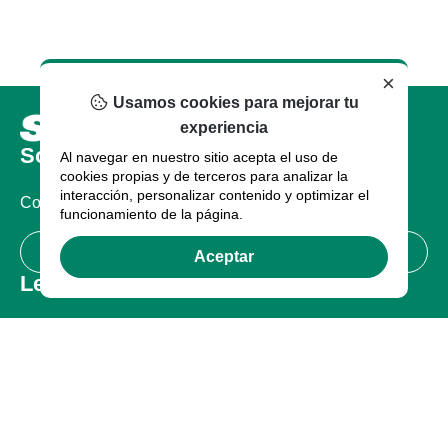
×
Usamos cookies para mejorar tu
experiencia
Sobre nosotros
Al navegar en nuestro sitio acepta el uso de
cookies propias y de terceros para analizar la
interacción, personalizar contenido y optimizar el
Compañia
funcionamiento de la página.
Certificaciones
Aceptar
Legal
Términos de uso
Política de Privacidad
Garantía