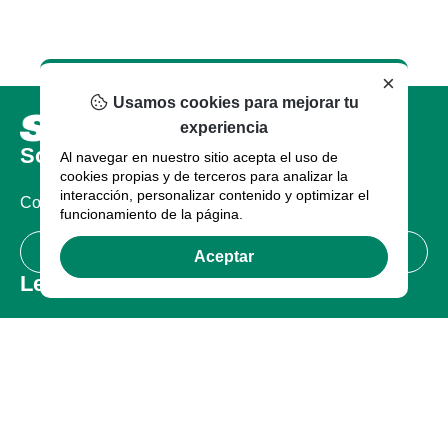
×
Usamos cookies para mejorar tu
experiencia
Sobre nosotros
Al navegar en nuestro sitio acepta el uso de
cookies propias y de terceros para analizar la
interacción, personalizar contenido y optimizar el
Compañia
funcionamiento de la página.
Certificaciones
Aceptar
Legal
Términos de uso
Política de Privacidad
Garantía