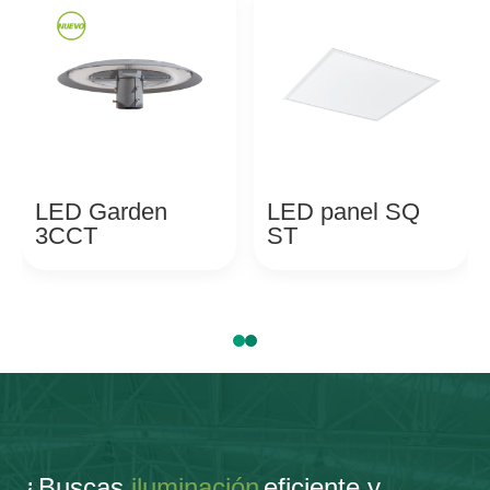
LED Garden
LED panel SQ
3CCT
ST
¿Buscas
iluminación
eficiente y