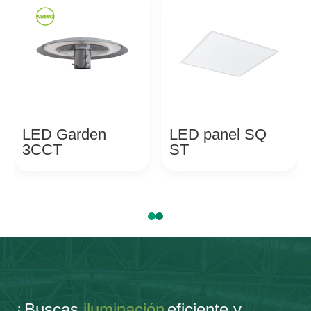
LED Garden
LED panel SQ
3CCT
ST
¿Buscas
iluminación
eficiente y