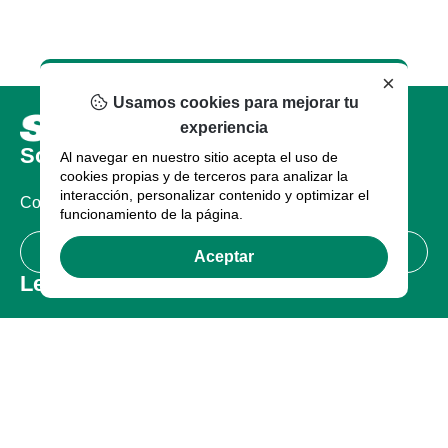
×
Usamos cookies para mejorar tu
experiencia
Sobre nosotros
Al navegar en nuestro sitio acepta el uso de
cookies propias y de terceros para analizar la
interacción, personalizar contenido y optimizar el
Compañia
funcionamiento de la página.
Certificaciones
Aceptar
Legal
Términos de uso
Política de Privacidad
Garantía