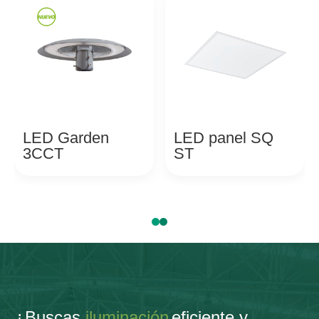
LED Garden
LED panel SQ
3CCT
ST
¿Buscas
iluminación
eficiente y