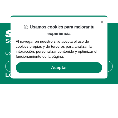
×
Usamos cookies para mejorar tu
experiencia
Sobre nosotros
Al navegar en nuestro sitio acepta el uso de
cookies propias y de terceros para analizar la
interacción, personalizar contenido y optimizar el
Compañia
funcionamiento de la página.
Certificaciones
Aceptar
Legal
Términos de uso
Política de Privacidad
Garantía