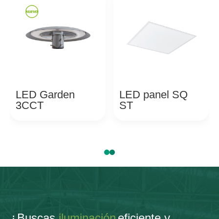
LED Garden
LED panel SQ
3CCT
ST
¿Buscas
iluminación
eficiente y