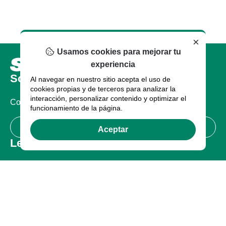
×
Usamos cookies para mejorar tu
experiencia
Sobre nosotros
Al navegar en nuestro sitio acepta el uso de
cookies propias y de terceros para analizar la
interacción, personalizar contenido y optimizar el
Compañia
funcionamiento de la página.
Certificaciones
Aceptar
Legal
Términos de uso
Política de Privacidad
Garantía