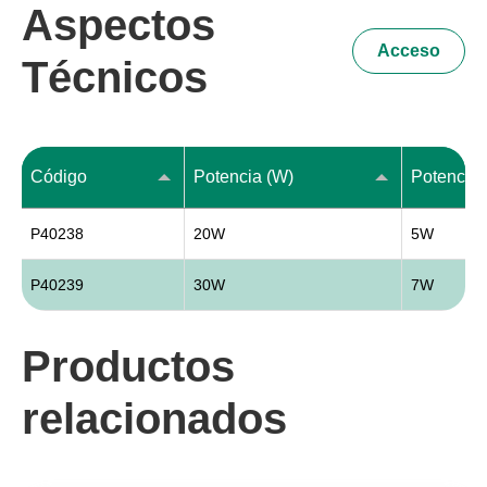
Aspectos
Acceso
Técnicos
Código
Potencia (W)
P40238
20W
5W
P40239
30W
7W
Productos
relacionados