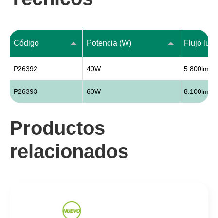
Código
Potencia (W)
Flujo lum
P26392
40W
5.800lm
P26393
60W
8.100lm
Productos
relacionados