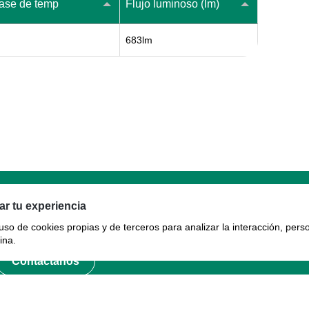
ase de temp
Flujo luminoso (lm)
683lm
Garantía
r tu experiencia
 uso de cookies propias y de terceros para analizar la interacción, pers
Garantía
ina.
Contáctanos