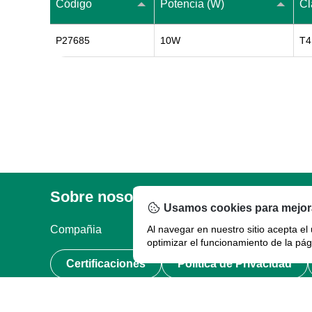
Código
Potencia (W)
Cl
P27685
10W
T4
Sobre nosotros
Legal
Usamos cookies para mejora
Compañia
Al navegar en nuestro sitio acepta el
Términos de uso
optimizar el funcionamiento de la pág
Certificaciones
Política de Privacidad