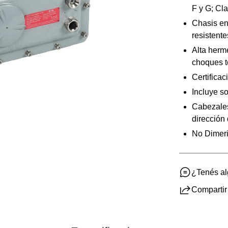
F y G; Cla
Chasis en
resistente
Alta herme
choques t
Certifica
Incluye s
Cabezales
dirección
No Dimeri
¿Tenés a
Compartir