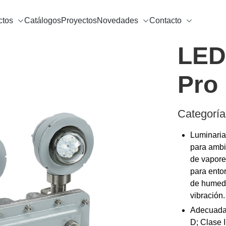
ctos
Catálogos
Proyectos
Novedades
Contacto
LED
Pro
Categoría
Luminaria
para ambi
de vapore
para ento
de humeda
vibración.
Adecuada 
D; Clase I