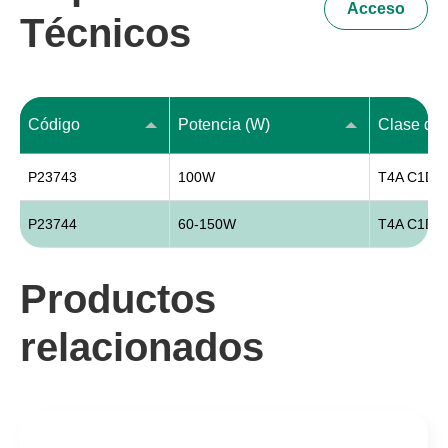
Acceso
Técnicos
Código
Potencia (W)
Clase de
P23743
100W
T4A C1D2
P23744
60-150W
T4A C1D2
Productos
relacionados