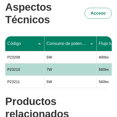
Aspectos
Acceso
Técnicos
Código
Consumo de potencia (W)
Flujo lum
P23208
5W
400lm
P23210
7W
560lm
P23211
5W
560lm
Productos
relacionados