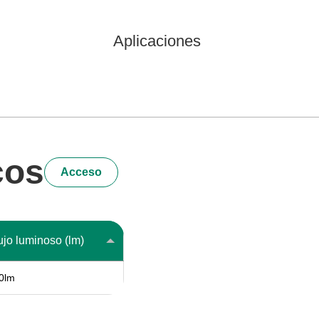
Aplicaciones
cos
Acceso
ujo luminoso (lm)
0lm