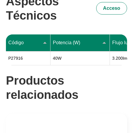
Aspectos
Acceso
Técnicos
Código
Potencia (W)
Flujo lum
P27916
40W
3.200lm
Productos
relacionados